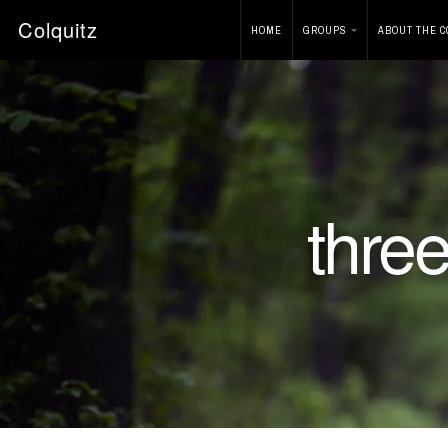
Colquitz
HOME
GROUPS
ABOUT THE C
thre