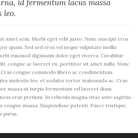
urna, id fermentum lacus massa
 leo.
 sit amet sem. Morbi eget velit justo. Nunc suscipit eros
r quam. Sed sed eros vel neque vulputate mollis
orbi euismod dignissim dolor eget viverra. Curabitur
elit, congue ac laoreet eu, porttitor sit amet nulla. Nunc
m. Cras congue commodo libero ac condimentum.
ales molestie leo, et sodales tortor malesuada ac. Cras
por massa ut turpis fermentum vel laoreet diam
ncus erat pretium. In vehicula magna vitae ante sagittis
is congue massa. Suspendisse potenti. Fusce tristique,
a purus.